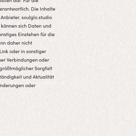
alten dar. Für die
erantwortlich. Die Inhalte
Anbieter. soulglo.studio
lt können sich Daten und
nstiges Einstehen für die
ann daher nicht
ink oder in sonstiger
lcher Verbindungen oder
 größtmöglicher Sorgfalt
tändigkeit und Aktualität
t Änderungen oder