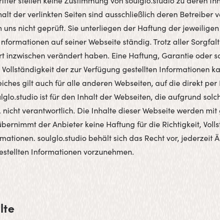
itter stellen keine Zustimmung von soulglo.studio zu deren Inh
alt der verlinkten Seiten sind ausschließlich deren Betreiber v
 uns nicht geprüft. Sie unterliegen der Haftung der jeweiligen 
e Informationen auf seiner Webseite ständig. Trotz aller Sorgfa
rt inzwischen verändert haben. Eine Haftung, Garantie oder so
nd Vollständigkeit der zur Verfügung gestellten Informationen k
es gilt auch für alle anderen Webseiten, auf die direkt per L
lglo.studio ist für den Inhalt der Webseiten, die aufgrund so
 nicht verantwortlich. Die Inhalte dieser Webseite werden mit
übernimmt der Anbieter keine Haftung für die Richtigkeit, Volls
ormationen. soulglo.studio behält sich das Recht vor, jederzei
estellten Informationen vorzunehmen.
lte