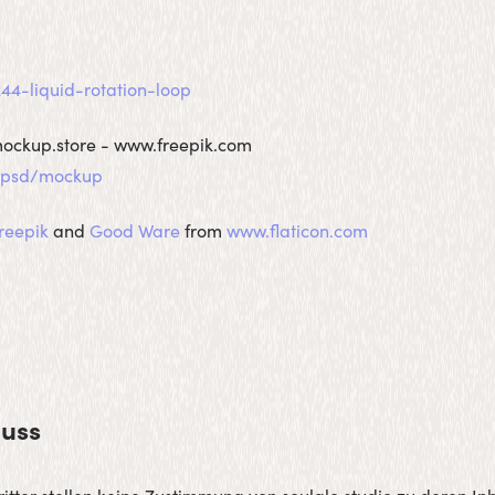
5244-liquid-rotation-loop
mockup.store - www.freepik.com
m/psd/mockup
reepik
and
Good Ware
from
www.flaticon.com
luss