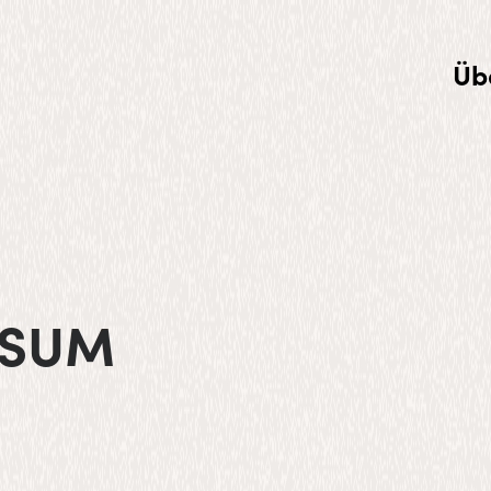
Üb
SSUM