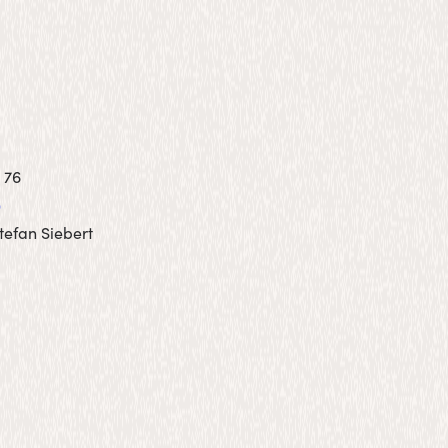
 76
o
Stefan Siebert